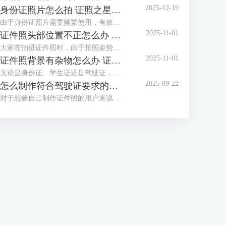
2025-12-19
身份证照片怎么拍 证照之星软件如何制作身份证照片
由于身份证照片需要频繁使用，有效期也较长，大家都想拍摄一张好看的身份证照，但办证处拍摄的身份证照却总不尽如人意，那么怎么拍摄让自己满意的身份证照呢？这篇文章就告诉大家身份证照片怎么拍，证照之星软件如何制作身份证照片。
2025-11-01
证件照头部位置不正怎么办 证照之星怎么校正照片头部位置
大家在拍摄证件照时，由于拍照姿势调整不到位，总是有轻微的歪头和斜肩现象，影响证件照美观，后期处理也比较困难。那么当证件照头部位置不正时，该怎么正确调整呢？这篇文章就告诉大家证件照头部位置不正怎么办，证照之星怎么校正照片头部位置。
2025-11-01
证件照背景有杂物怎么办 证照之星软件如何智能去除背景杂物
无论是身份证、学生证还是驾驶证，都需要一张符合证件场景使用要求的证件照，制作标准证件照，离不开干净清晰的背景，当在家拍的证件照背景有太多杂物，达不到要求时，需要借助软件进行修改。这篇文章就告诉大家证件照背景有杂物怎么办，证照之星软件如何智能去除背景杂物。
2025-09-22
怎么制作符合驾驶证要求的照片 证照之星软件如何自动裁剪照片至驾驶证尺寸
对于想要自己制作证件照的用户来说，难点不在于技术，而在于拥有合适的工具，有了好的证件照拍摄工具与专业又简便的证件照制作软件，小白也能轻松制作证件照。这篇文章就告诉大家怎么制作符合驾驶证要求的照片，证照之星软件如何自动裁剪照片至驾驶证尺寸。