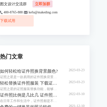
图文设计交流群
立即加群
400-8765-888
kefu@makeding.com
下载试用
热门文章
2023-03-23
如何轻松给证件照换背景颜色?
证照之星是一款易用的证件照换背景软件，协助你方便快捷处理证件照片。 “一键裁剪”，“自动纠正倾斜”，“轻松换背景”等功能让你在几秒钟内完成证件照的处理编辑。
2023-03-23
轻松替换证件照服装 下载证件照服装模板
证照之星的证照服装替换功能，能够将普通便装照片替换成符合证件照要求的正装证件照片。
2022-03-10
证件照比例是几比几 证件照比例怎么修改
在日常工作和生活中，证件照都是不可或缺的，而证件照的比例和尺寸又都不相同，那么你知道，证件照比例是几比几，证件照比例怎么修改，今天小编就和大家分享一下。
2021-12-10