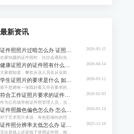
最新资讯
2026-05-15
证件照照片过暗怎么办 证照之星软件如何调整照片亮度
在家拍摄的证件照时，往往会遇到光线不足、光线不均匀等情况，拍摄出的证件照照片会偏暗，面部也不够清晰，甚至出现黑脸照，这类照片是不能作为证件照投入使用的。这个时候该怎么调整照片，让证件照画面更明亮通透呢？这篇文章就告诉大家证件照照片过暗怎么办，证照之星软件如何调整照片亮度。
2026-04-14
健康证照片的证件照有什么要求 证照之星软件如何制作满足健康证标准的照片
大家都知道，餐饮从业人员在从业前都必须办理一张健康证。在办理健康证时，如果不想让办证处在现场拍摄照片，可以自行提供标准的健康证照片，那么普通人如何制作满足健康证要求的照片呢？下面就向大家介绍健康证照片的证件照有什么要求，证照之星软件如何制作满足健康证标准的照片。
2026-03-12
学生证照片的要求是什么 如何用证照之星软件调整照片比例以满足学校要求
谁不想拥有一张既好看又符合要求的学生证照片呢？到了开学季，学校又开始催收证件照了。如果对照相馆拍摄的证件照不满意，还可以自己在家制作证件照，只需了解学生证件照要求后，下载专业的证件照制作软件制作，还省了去照相馆的费用。这篇文章就告诉大家学生证照片的要求是什么，如何用证照之星软件调整照片比例以满足学校要求。
2026-02-03
符合工作证照片要求的证件照怎么做 证照之星软件如何批量生成工作证照片
作为公司或学校证件照管理人员，当有海量电子证件照需要制作与整理时，还在一张一张地用PS修图吗？证件照需要一张张拍，拍摄好后却不必一张张处理，浪费时间不说，还给自己增加了许多的工作量，使用专业软件批量生成证件照就方便多了。这篇文章就告诉大家符合工作证照片要求的证件照怎么做，证照之星软件如何批量生成工作证照片。
2026-01-14
证件照颜色偏色怎么办 怎么用证照之星软件校正照片色彩
对于艺术照片来说，有色彩倾向的照片别具风格，但对于证件照来说，色彩冷暖明显或照片发灰发暗，是无法满足标准证件照要求并投入使用的，需要给照片进行色彩校正。这篇文章就告诉大家证件照颜色偏色怎么办，怎么用证照之星软件校正照片色彩。
2025-12-19
证件照分辨率太低怎么办 证照之星软件怎么提高照片的分辨率
无论是线上还是线下使用证件照，相应的系统和平台对证件照的清晰度都有要求，分辨率低、照片模糊，这些都会影响证件照的审核通过率，若不想重拍，可借助专业软件提升分辨率。这篇文章就告诉大家证件照分辨率太低怎么办，证照之星软件怎么提高照片的分辨率。