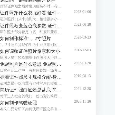
免费的一键换装的照片软件
拍好证件照之后才发现服装不对，有没有免费的一键换装的照片软件？这种棘手的任务，交给证件照工具就对了！证件照工具内置多款正装、西服模板，可以很好地满足换装的需求。
2022-01-06
证件照穿什么衣服好看 证件照衣服素材
证件照我们从小拍到大，相信很多小伙伴都发现了几乎每个照相馆都会准备两套衣服，有时候会叫我们换上他们准备的衣服拍摄。一般这种情况都是因为我们拍摄的时候穿的衣服不对，最常见的问题就是颜色与拍摄的背景色太相似，所以需要换装。那么今天就来给大家讲讲拍证件照穿什么衣服好看以及有哪些证件照衣服素材。
2022-06-28
证件照渐变蓝色底参数 证件照渐变蓝背景怎么设置
证件照大部分都是白底、红底和蓝底，但还有一种是渐变蓝色底，有时候单位会特别指定证件照要用渐变蓝色底，那么，证件照渐变蓝色底参数是多少呢？证件照渐变蓝背景怎么设置？下面就跟着小编一起来看看吧。
2023-03-23
如何制作标准1、2寸照片
1、2寸照片是我们生活中经常用到的照片，本文主要介绍了如何使用证照之星来制作标准的1、2寸照片，包括规格设置、裁剪照片、色彩修正、背景处理等。
2013-12-03
如何调整证件照片像素和大小
证照之星可轻松调整证件照片大小以及证件照片的像素，让照片制作调整简单就能够完成。
2022-03-28
免冠照片是什么意思 免冠照片是什么底
日常生活工作中，有时候参加一场考试或者办理一个证件都需要本人的免冠照片，那么，免冠照片是什么意思，免冠照片是什么底，这些你知道吗？今天小编就和大家分享一下。
2019-08-13
标准证件照尺寸规格介绍-身份证，护照，美国签证
证照之星不仅内置有17种常用的标准证件照规格模板，还可以自定义设置任意标准证件照尺寸规格，能够支持所有的标准证件照尺寸规格的制作处理。
2021-12-28
简历证件照白底还是蓝底 简历证件照尺寸一般多大
对于进入社会的我们一份出彩的简历是我们找一份满意的工作的前提，在简历中除了让HR关注的个人履历介绍外，就属简历证件照更能体现一个人的精神面貌，那么，我们在制作简历时，简历证件照是放白底还是蓝底呢？简历证件照尺寸一般多大呢？
2020-11-26
如何制作驾驶证照
本文主要介绍了如何使用证照之星来制作驾驶证照片，详细介绍了从照片导入、照片修改到最后打印出标准驾驶证照的步骤。