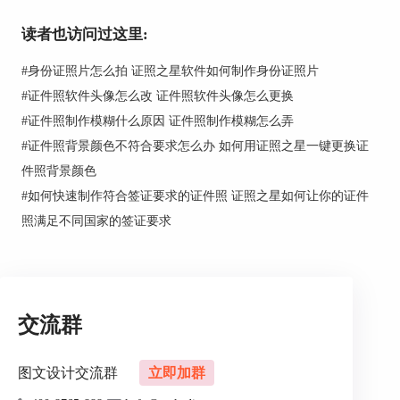
晰。此外，逆光拍摄镜头会出现炫光，很容易出现
读者也访问过这里:
噪点，会造成一些朦胧感的不清晰。
3、对焦在人像外的位置也有可能造成人像模糊不
#
身份证照片怎么拍 证照之星软件如何制作身份证照片
清晰，拍照时可以轻触屏幕，将镜头聚焦在人像
#
证件照软件头像怎么改 证件照软件头像怎么更换
上。
#
证件照制作模糊什么原因 证件照制作模糊怎么弄
4、人为拍照失误也会造成画面不清晰，拍照时拍
照者保证拿手机的手要稳，避免晃动，被拍照者也
#
证件照背景颜色不符合要求怎么办 如何用证照之星一键更换证
要保持静止，拍照期间不要动。
件照背景颜色
5、如果是已经拍摄完的照片不清晰，又无法重新
#
如何快速制作符合签证要求的证件照 证照之星如何让你的证件
拍摄的情况下我们可以适当调整照片的对比度和锐
照满足不同国家的签证要求
度，理论来说对照片的清晰度会有一定效果的改
善，但是有条件的话还是建议重新拍摄。
交流群
图文设计交流群
立即加群