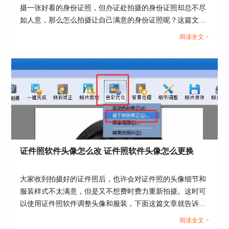
摄一张好看的身份证照，但办证处拍摄的身份证照却总不尽
图2：调整图片对比度图示
如人意，那么怎么拍摄让自己满意的身份证照呢？这篇文章
三、如何适度的调整证件照照片肤色
就告诉大家身份证照片怎么拍，证照之星软件如何制作身份
阅读全文 >
使用手机调整证件照肤色可以下载一些美颜类软
证照片。...
件，比如：美图秀秀、美颜相机、黄油相机等。演
示软件为黄油相机
1、将照片用黄油相机打开。
证件照软件头像怎么改 证件照软件头像怎么更换
大家收到拍摄好的证件照后，也许会对证件照的头像细节和
服装样式不太满意，但是又不想费时费力重新拍摄。这时可
以使用证件照软件调整头像和服装，下面这篇文章就告诉大
家证件照软件头像怎么改，证件照软件头像怎么更换。...
阅读全文 >