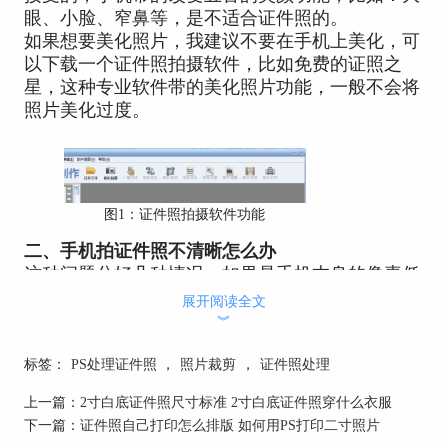
眼、小脸、窄鼻等，是不适合证件照的。
如果想要美化照片，我建议不要在手机上美化，可
以下载一个证件照拍摄软件，比如免费的证照之
星，这种专业软件带的美化照片功能，一般不会将
照片美化过度。
图1：证件照拍摄软件功能
二、手机拍证件照不清晰怎么办
这种问题分好几种情况，如果是手机本身的像素低
问题，就只能通过换设备解决。非设备问题的常见
展开阅读全文
情况即解决方法如下：
︾
1、如果是镜头有尘土造成的模糊，可以用负离子
标签：
PS处理证件照
，
照片裁剪
，
证件照处理
水喷湿镜头，用眼镜布擦拭，保持镜头干净，这种
问题就会改善。
上一篇：
2寸白底证件照尺寸标准 2寸白底证件照穿什么衣服
2、采光不好可能会导致画面偏灰不清晰，手机感
下一篇：
证件照自己打印怎么排版 如何用PS打印二寸照片
光元件小，尽量保证光充足拍照才能保证画面清