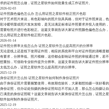
求的证件照怎么做，证照之星软件如何批量生成工作证照片。
2026-02-03
证件照颜色偏色怎么办 怎么用证照之星软件校正照片色彩
对于艺术照片来说，有色彩倾向的照片别具风格，但对于证件照来说，色
彩冷暖明显或照片发灰发暗，是无法满足标准证件照要求并投入使用的，
需要给照片进行色彩校正。这篇文章就告诉大家证件照颜色偏色怎么办，
怎么用证照之星软件校正照片色彩。
2026-01-14
证件照分辨率太低怎么办 证照之星软件怎么提高照片的分辨率
无论是线上还是线下使用证件照，相应的系统和平台对证件照的清晰度都
有要求，分辨率低、照片模糊，这些都会影响证件照的审核通过率，若不
想重拍，可借助专业软件提升分辨率。这篇文章就告诉大家证件照分辨率
太低怎么办，证照之星软件怎么提高照片的分辨率。
2025-12-19
身份证照片怎么拍 证照之星软件如何制作身份证照片
由于身份证照片需要频繁使用，有效期也较长，大家都想拍摄一张好看的
身份证照，但办证处拍摄的身份证照却总不尽如人意，那么怎么拍摄让自
己满意的身份证照呢？这篇文章就告诉大家身份证照片怎么拍，证照之星
软件如何制作身份证照片。
2025-12-19