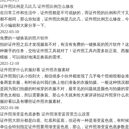
2023-03-23
第四步
：通过以上步骤我们就可以完成图片的倾斜矫正，余下步骤我
证件照比例是几比几 证件照比例怎么修改
们可以直接点击“一键完成”，一张证件照就这样完成了。
在日常工作和生活中，证件照都是不可或缺的，而证件照的比例和尺寸又
都不相同，那么你知道，证件照比例是几比几，证件照比例怎么修改，今
完成后的证件照
天小编就和大家分享一下。
2022-03-10
由此可见，非常简洁的界面、人性化的功能、周到的用户场景考虑等
免费的一键换装的照片软件
等构成了证照之星受到大家热捧的原因，用心做出的产品，大家自然也会
拍好证件照之后才发现服装不对，有没有免费的一键换装的照片软件？这
竖起个大拇指。
种棘手的任务，交给证件照工具就对了！证件照工具内置多款正装、西服
想要了解更多证照之星的相关资讯，可多多关注
中文官网教程中心
。
模板，可以很好地满足换装的需求。
本文为原创，转载请标明原址：
http://www.zhzzx.com/zyj-
2021-12-10
dgxdgzjzjzqxjd.html
证件照穿什么衣服好看 证件照衣服素材
证件照我们从小拍到大，相信很多小伙伴都发现了几乎每个照相馆都会准
备两套衣服，有时候会叫我们换上他们准备的衣服拍摄。一般这种情况都
是因为我们拍摄的时候穿的衣服不对，最常见的问题就是颜色与拍摄的背
景色太相似，所以需要换装。那么今天就来给大家讲讲拍证件照穿什么衣
服好看以及有哪些证件照衣服素材。
2022-01-06
证件照渐变蓝色底参数 证件照渐变蓝背景怎么设置
证件照大部分都是白底、红底和蓝底，但还有一种是渐变蓝色底，有时候
单位会特别指定证件照要用渐变蓝色底，那么，证件照渐变蓝色底参数是