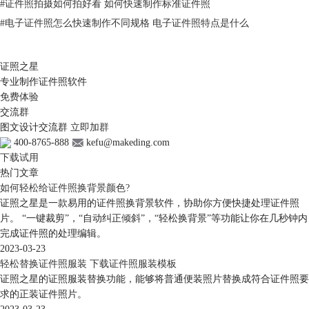
#
证件照拍摄如何拍好看 如何快速制作标准证件照
2，如果我们像进行更加精细化的调整，我们可以选择“手动照片选
#
电子证件照怎么快速制作不同规格 电子证件照特点是什么
择”，可以根据需要选择四种选择方式中的一种，任意角度是我们经常使
用的。
证照之星
专业制作证件照软件
免费体验
交流群
图文设计交流群
立即加群
400-8765-888
kefu@makeding.com
下载试用
热门文章
如何轻松给证件照换背景颜色?
证照之星是一款易用的证件照换背景软件，协助你方便快捷处理证件照
片。 “一键裁剪”，“自动纠正倾斜”，“轻松换背景”等功能让你在几秒钟内
完成证件照的处理编辑。
图-3 对图片进行倾斜矫正
2023-03-23
轻松替换证件照服装 下载证件照服装模板
证照之星的证照服装替换功能，能够将普通便装照片替换成符合证件照要
图-4 倾斜矫正后的图片
求的正装证件照片。