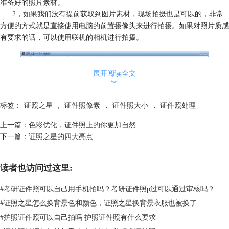
准备好的照片素材。
2，如果我们没有提前获取到图片素材，现场拍摄也是可以的，非常
方便的方式就是直接使用电脑的前置摄像头来进行拍摄。如果对照片质感
有要求的话，可以使用联机的相机进行拍摄。
展开阅读全文
︾
标签：
证照之星
，
证件照像素
，
证件照大小
，
证件照处理
上一篇：
色彩优化，证件照上的你更加自然
下一篇：
证照之星的四大亮点
读者也访问过这里:
图-2 将图片添加到轨道上
#
考研证件照可以自己用手机拍吗？考研证件照p过可以通过审核吗？
#
证照之星怎么换背景色和颜色，证照之星换背景衣服也被换了
第三步
：对照片素材进行倾斜矫正，首先点击“倾斜矫正”。
1，最简单的办法是直接点击“倾斜矫正”，再选择“自动倾斜矫正”，软
#
护照证件照可以自己拍吗 护照证件照有什么要求
件会根据算法将照片中的人像矫正。