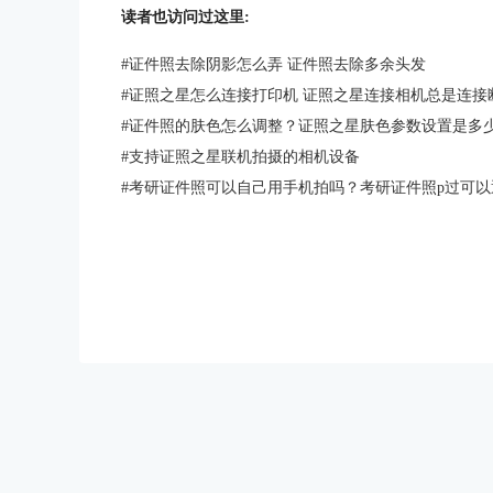
读者也访问过这里:
#
证件照去除阴影怎么弄 证件照去除多余头发
#
证照之星怎么连接打印机 证照之星连接相机总是连接
#
证件照的肤色怎么调整？证照之星肤色参数设置是多
#
支持证照之星联机拍摄的相机设备
#
考研证件照可以自己用手机拍吗？考研证件照p过可以