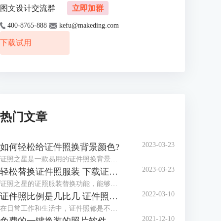
图文设计交流群
立即加群
400-8765-888
kefu@makeding.com
下载试用
热门文章
2023-03-23
如何轻松给证件照换背景颜色?
证照之星是一款易用的证件照换背景软件，协助你方便快捷处理证件照片。 “一键裁剪”，“自动纠正倾斜”，“轻松换背景”等功能让你在几秒钟内完成证件照的处理编辑。
2023-03-23
轻松替换证件照服装 下载证件照服装模板
证照之星的证照服装替换功能，能够将普通便装照片替换成符合证件照要求的正装证件照片。
2022-03-10
证件照比例是几比几 证件照比例怎么修改
在日常工作和生活中，证件照都是不可或缺的，而证件照的比例和尺寸又都不相同，那么你知道，证件照比例是几比几，证件照比例怎么修改，今天小编就和大家分享一下。
2021-12-10