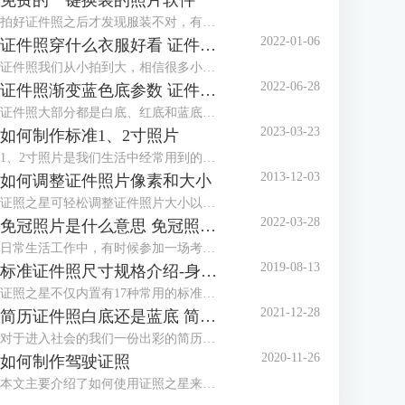
免费的一键换装的照片软件
拍好证件照之后才发现服装不对，有没有免费的一键换装的照片软件？这种棘手的任务，交给证件照工具就对了！证件照工具内置多款正装、西服模板，可以很好地满足换装的需求。
2022-01-06
证件照穿什么衣服好看 证件照衣服素材
证件照我们从小拍到大，相信很多小伙伴都发现了几乎每个照相馆都会准备两套衣服，有时候会叫我们换上他们准备的衣服拍摄。一般这种情况都是因为我们拍摄的时候穿的衣服不对，最常见的问题就是颜色与拍摄的背景色太相似，所以需要换装。那么今天就来给大家讲讲拍证件照穿什么衣服好看以及有哪些证件照衣服素材。
2022-06-28
证件照渐变蓝色底参数 证件照渐变蓝背景怎么设置
证件照大部分都是白底、红底和蓝底，但还有一种是渐变蓝色底，有时候单位会特别指定证件照要用渐变蓝色底，那么，证件照渐变蓝色底参数是多少呢？证件照渐变蓝背景怎么设置？下面就跟着小编一起来看看吧。
2023-03-23
如何制作标准1、2寸照片
1、2寸照片是我们生活中经常用到的照片，本文主要介绍了如何使用证照之星来制作标准的1、2寸照片，包括规格设置、裁剪照片、色彩修正、背景处理等。
2013-12-03
如何调整证件照片像素和大小
证照之星可轻松调整证件照片大小以及证件照片的像素，让照片制作调整简单就能够完成。
2022-03-28
免冠照片是什么意思 免冠照片是什么底
日常生活工作中，有时候参加一场考试或者办理一个证件都需要本人的免冠照片，那么，免冠照片是什么意思，免冠照片是什么底，这些你知道吗？今天小编就和大家分享一下。
2019-08-13
标准证件照尺寸规格介绍-身份证，护照，美国签证
证照之星不仅内置有17种常用的标准证件照规格模板，还可以自定义设置任意标准证件照尺寸规格，能够支持所有的标准证件照尺寸规格的制作处理。
2021-12-28
简历证件照白底还是蓝底 简历证件照尺寸一般多大
对于进入社会的我们一份出彩的简历是我们找一份满意的工作的前提，在简历中除了让HR关注的个人履历介绍外，就属简历证件照更能体现一个人的精神面貌，那么，我们在制作简历时，简历证件照是放白底还是蓝底呢？简历证件照尺寸一般多大呢？
2020-11-26
如何制作驾驶证照
本文主要介绍了如何使用证照之星来制作驾驶证照片，详细介绍了从照片导入、照片修改到最后打印出标准驾驶证照的步骤。