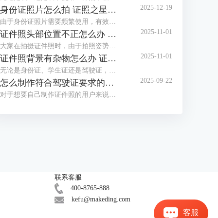
2025-12-19
身份证照片怎么拍 证照之星软件如何制作身份证照片
由于身份证照片需要频繁使用，有效期也较长，大家都想拍摄一张好看的身份证照，但办证处拍摄的身份证照却总不尽如人意，那么怎么拍摄让自己满意的身份证照呢？这篇文章就告诉大家身份证照片怎么拍，证照之星软件如何制作身份证照片。
2025-11-01
证件照头部位置不正怎么办 证照之星怎么校正照片头部位置
大家在拍摄证件照时，由于拍照姿势调整不到位，总是有轻微的歪头和斜肩现象，影响证件照美观，后期处理也比较困难。那么当证件照头部位置不正时，该怎么正确调整呢？这篇文章就告诉大家证件照头部位置不正怎么办，证照之星怎么校正照片头部位置。
2025-11-01
证件照背景有杂物怎么办 证照之星软件如何智能去除背景杂物
无论是身份证、学生证还是驾驶证，都需要一张符合证件场景使用要求的证件照，制作标准证件照，离不开干净清晰的背景，当在家拍的证件照背景有太多杂物，达不到要求时，需要借助软件进行修改。这篇文章就告诉大家证件照背景有杂物怎么办，证照之星软件如何智能去除背景杂物。
2025-09-22
怎么制作符合驾驶证要求的照片 证照之星软件如何自动裁剪照片至驾驶证尺寸
对于想要自己制作证件照的用户来说，难点不在于技术，而在于拥有合适的工具，有了好的证件照拍摄工具与专业又简便的证件照制作软件，小白也能轻松制作证件照。这篇文章就告诉大家怎么制作符合驾驶证要求的照片，证照之星软件如何自动裁剪照片至驾驶证尺寸。
联系客服
400-8765-888
kefu@makeding.com
客服