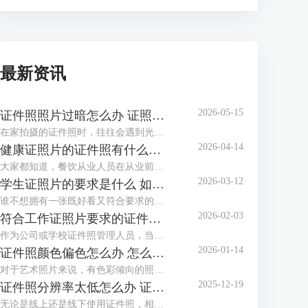
最新资讯
2026-05-15
证件照照片过暗怎么办 证照之星软件如何调整照片亮度
在家拍摄的证件照时，往往会遇到光线不足、光线不均匀等情况，拍摄出的证件照照片会偏暗，面部也不够清晰，甚至出现黑脸照，这类照片是不能作为证件照投入使用的。这个时候该怎么调整照片，让证件照画面更明亮通透呢？这篇文章就告诉大家证件照照片过暗怎么办，证照之星软件如何调整照片亮度。
2026-04-14
健康证照片的证件照有什么要求 证照之星软件如何制作满足健康证标准的照片
大家都知道，餐饮从业人员在从业前都必须办理一张健康证。在办理健康证时，如果不想让办证处在现场拍摄照片，可以自行提供标准的健康证照片，那么普通人如何制作满足健康证要求的照片呢？下面就向大家介绍健康证照片的证件照有什么要求，证照之星软件如何制作满足健康证标准的照片。
2026-03-12
学生证照片的要求是什么 如何用证照之星软件调整照片比例以满足学校要求
谁不想拥有一张既好看又符合要求的学生证照片呢？到了开学季，学校又开始催收证件照了。如果对照相馆拍摄的证件照不满意，还可以自己在家制作证件照，只需了解学生证件照要求后，下载专业的证件照制作软件制作，还省了去照相馆的费用。这篇文章就告诉大家学生证照片的要求是什么，如何用证照之星软件调整照片比例以满足学校要求。
2026-02-03
符合工作证照片要求的证件照怎么做 证照之星软件如何批量生成工作证照片
作为公司或学校证件照管理人员，当有海量电子证件照需要制作与整理时，还在一张一张地用PS修图吗？证件照需要一张张拍，拍摄好后却不必一张张处理，浪费时间不说，还给自己增加了许多的工作量，使用专业软件批量生成证件照就方便多了。这篇文章就告诉大家符合工作证照片要求的证件照怎么做，证照之星软件如何批量生成工作证照片。
2026-01-14
证件照颜色偏色怎么办 怎么用证照之星软件校正照片色彩
对于艺术照片来说，有色彩倾向的照片别具风格，但对于证件照来说，色彩冷暖明显或照片发灰发暗，是无法满足标准证件照要求并投入使用的，需要给照片进行色彩校正。这篇文章就告诉大家证件照颜色偏色怎么办，怎么用证照之星软件校正照片色彩。
2025-12-19
证件照分辨率太低怎么办 证照之星软件怎么提高照片的分辨率
无论是线上还是线下使用证件照，相应的系统和平台对证件照的清晰度都有要求，分辨率低、照片模糊，这些都会影响证件照的审核通过率，若不想重拍，可借助专业软件提升分辨率。这篇文章就告诉大家证件照分辨率太低怎么办，证照之星软件怎么提高照片的分辨率。