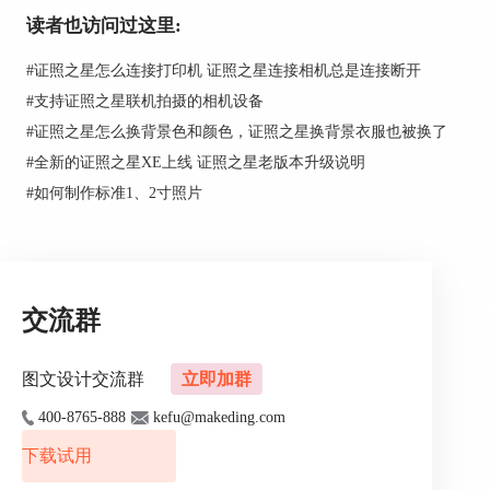
读者也访问过这里:
#
证照之星怎么连接打印机 证照之星连接相机总是连接断开
#
支持证照之星联机拍摄的相机设备
#
证照之星怎么换背景色和颜色，证照之星换背景衣服也被换了
图2：证照之星界面
#
全新的证照之星XE上线 证照之星老版本升级说明
#
如何制作标准1、2寸照片
2、点击“色彩优化”中的“自动色彩修正”，然后就
会得到图3效果。
交流群
图文设计交流群
立即加群
400-8765-888
kefu@makeding.com
下载试用