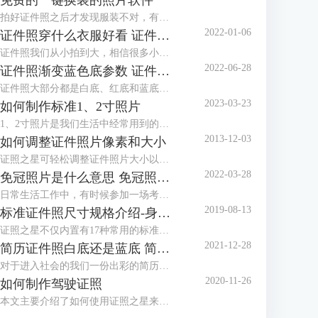
免费的一键换装的照片软件
拍好证件照之后才发现服装不对，有没有免费的一键换装的照片软件？这种棘手的任务，交给证件照工具就对了！证件照工具内置多款正装、西服模板，可以很好地满足换装的需求。
2022-01-06
证件照穿什么衣服好看 证件照衣服素材
证件照我们从小拍到大，相信很多小伙伴都发现了几乎每个照相馆都会准备两套衣服，有时候会叫我们换上他们准备的衣服拍摄。一般这种情况都是因为我们拍摄的时候穿的衣服不对，最常见的问题就是颜色与拍摄的背景色太相似，所以需要换装。那么今天就来给大家讲讲拍证件照穿什么衣服好看以及有哪些证件照衣服素材。
2022-06-28
证件照渐变蓝色底参数 证件照渐变蓝背景怎么设置
证件照大部分都是白底、红底和蓝底，但还有一种是渐变蓝色底，有时候单位会特别指定证件照要用渐变蓝色底，那么，证件照渐变蓝色底参数是多少呢？证件照渐变蓝背景怎么设置？下面就跟着小编一起来看看吧。
2023-03-23
如何制作标准1、2寸照片
1、2寸照片是我们生活中经常用到的照片，本文主要介绍了如何使用证照之星来制作标准的1、2寸照片，包括规格设置、裁剪照片、色彩修正、背景处理等。
2013-12-03
如何调整证件照片像素和大小
证照之星可轻松调整证件照片大小以及证件照片的像素，让照片制作调整简单就能够完成。
2022-03-28
免冠照片是什么意思 免冠照片是什么底
日常生活工作中，有时候参加一场考试或者办理一个证件都需要本人的免冠照片，那么，免冠照片是什么意思，免冠照片是什么底，这些你知道吗？今天小编就和大家分享一下。
2019-08-13
标准证件照尺寸规格介绍-身份证，护照，美国签证
证照之星不仅内置有17种常用的标准证件照规格模板，还可以自定义设置任意标准证件照尺寸规格，能够支持所有的标准证件照尺寸规格的制作处理。
2021-12-28
简历证件照白底还是蓝底 简历证件照尺寸一般多大
对于进入社会的我们一份出彩的简历是我们找一份满意的工作的前提，在简历中除了让HR关注的个人履历介绍外，就属简历证件照更能体现一个人的精神面貌，那么，我们在制作简历时，简历证件照是放白底还是蓝底呢？简历证件照尺寸一般多大呢？
2020-11-26
如何制作驾驶证照
本文主要介绍了如何使用证照之星来制作驾驶证照片，详细介绍了从照片导入、照片修改到最后打印出标准驾驶证照的步骤。