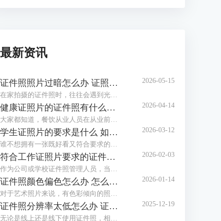
最新资讯
2026-05-15
证件照照片过暗怎么办 证照之星软件如何调整照片亮度
在家拍摄的证件照时，往往会遇到光线不足、光线不均匀等情况，拍摄出的证件照照片会偏暗，面部也不够清晰，甚至出现黑脸照，这类照片是不能作为证件照投入使用的。这个时候该怎么调整照片，让证件照画面更明亮通透呢？这篇文章就告诉大家证件照照片过暗怎么办，证照之星软件如何调整照片亮度。
2026-04-14
健康证照片的证件照有什么要求 证照之星软件如何制作满足健康证标准的照片
大家都知道，餐饮从业人员在从业前都必须办理一张健康证。在办理健康证时，如果不想让办证处在现场拍摄照片，可以自行提供标准的健康证照片，那么普通人如何制作满足健康证要求的照片呢？下面就向大家介绍健康证照片的证件照有什么要求，证照之星软件如何制作满足健康证标准的照片。
2026-03-12
学生证照片的要求是什么 如何用证照之星软件调整照片比例以满足学校要求
谁不想拥有一张既好看又符合要求的学生证照片呢？到了开学季，学校又开始催收证件照了。如果对照相馆拍摄的证件照不满意，还可以自己在家制作证件照，只需了解学生证件照要求后，下载专业的证件照制作软件制作，还省了去照相馆的费用。这篇文章就告诉大家学生证照片的要求是什么，如何用证照之星软件调整照片比例以满足学校要求。
2026-02-03
符合工作证照片要求的证件照怎么做 证照之星软件如何批量生成工作证照片
作为公司或学校证件照管理人员，当有海量电子证件照需要制作与整理时，还在一张一张地用PS修图吗？证件照需要一张张拍，拍摄好后却不必一张张处理，浪费时间不说，还给自己增加了许多的工作量，使用专业软件批量生成证件照就方便多了。这篇文章就告诉大家符合工作证照片要求的证件照怎么做，证照之星软件如何批量生成工作证照片。
2026-01-14
证件照颜色偏色怎么办 怎么用证照之星软件校正照片色彩
对于艺术照片来说，有色彩倾向的照片别具风格，但对于证件照来说，色彩冷暖明显或照片发灰发暗，是无法满足标准证件照要求并投入使用的，需要给照片进行色彩校正。这篇文章就告诉大家证件照颜色偏色怎么办，怎么用证照之星软件校正照片色彩。
2025-12-19
证件照分辨率太低怎么办 证照之星软件怎么提高照片的分辨率
无论是线上还是线下使用证件照，相应的系统和平台对证件照的清晰度都有要求，分辨率低、照片模糊，这些都会影响证件照的审核通过率，若不想重拍，可借助专业软件提升分辨率。这篇文章就告诉大家证件照分辨率太低怎么办，证照之星软件怎么提高照片的分辨率。