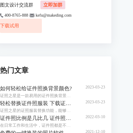
图文设计交流群
立即加群
400-8765-888
kefu@makeding.com
下载试用
热门文章
2023-03-23
如何轻松给证件照换背景颜色?
证照之星是一款易用的证件照换背景软件，协助你方便快捷处理证件照片。 “一键裁剪”，“自动纠正倾斜”，“轻松换背景”等功能让你在几秒钟内完成证件照的处理编辑。
2023-03-23
轻松替换证件照服装 下载证件照服装模板
证照之星的证照服装替换功能，能够将普通便装照片替换成符合证件照要求的正装证件照片。
2022-03-10
证件照比例是几比几 证件照比例怎么修改
在日常工作和生活中，证件照都是不可或缺的，而证件照的比例和尺寸又都不相同，那么你知道，证件照比例是几比几，证件照比例怎么修改，今天小编就和大家分享一下。
2021-12-10