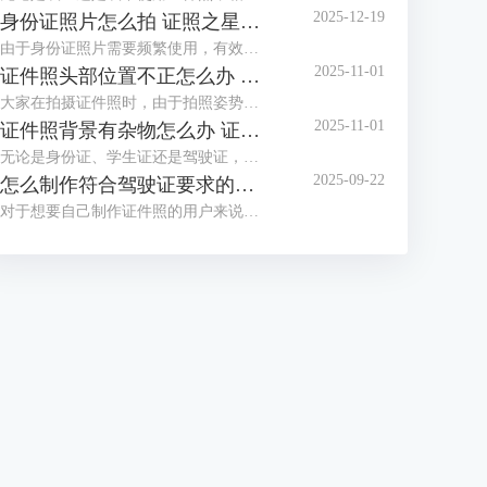
2025-12-19
身份证照片怎么拍 证照之星软件如何制作身份证照片
由于身份证照片需要频繁使用，有效期也较长，大家都想拍摄一张好看的身份证照，但办证处拍摄的身份证照却总不尽如人意，那么怎么拍摄让自己满意的身份证照呢？这篇文章就告诉大家身份证照片怎么拍，证照之星软件如何制作身份证照片。
2025-11-01
证件照头部位置不正怎么办 证照之星怎么校正照片头部位置
大家在拍摄证件照时，由于拍照姿势调整不到位，总是有轻微的歪头和斜肩现象，影响证件照美观，后期处理也比较困难。那么当证件照头部位置不正时，该怎么正确调整呢？这篇文章就告诉大家证件照头部位置不正怎么办，证照之星怎么校正照片头部位置。
2025-11-01
证件照背景有杂物怎么办 证照之星软件如何智能去除背景杂物
无论是身份证、学生证还是驾驶证，都需要一张符合证件场景使用要求的证件照，制作标准证件照，离不开干净清晰的背景，当在家拍的证件照背景有太多杂物，达不到要求时，需要借助软件进行修改。这篇文章就告诉大家证件照背景有杂物怎么办，证照之星软件如何智能去除背景杂物。
2025-09-22
怎么制作符合驾驶证要求的照片 证照之星软件如何自动裁剪照片至驾驶证尺寸
对于想要自己制作证件照的用户来说，难点不在于技术，而在于拥有合适的工具，有了好的证件照拍摄工具与专业又简便的证件照制作软件，小白也能轻松制作证件照。这篇文章就告诉大家怎么制作符合驾驶证要求的照片，证照之星软件如何自动裁剪照片至驾驶证尺寸。