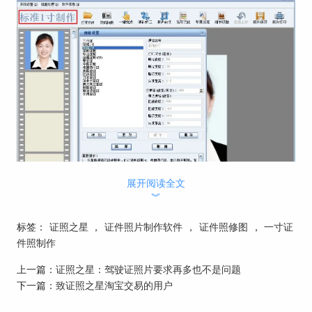
展开阅读全文
︾
第四步，一般来说，公务员报名对照片背景没有严格要求，如果
标签：
证照之星
，
证件照片制作软件
，
证件照修图
，
一寸证
有要求，证照之星也为我们提供了背景处理功能。点击“智能背景
件照制作
替换”窗口，利用“魔术擦”，清除照片的前景和背景之间的粘合区
域，然后选定“处理”，就会出现新背景。 总之，证照之星是一款
上一篇：
证照之星：驾驶证照片要求再多也不是问题
很简单易学的软件，诸多功能都非常人性化，很容易自己制作证
下一篇：
致证照之星淘宝交易的用户
件照，可以为你制作符合要求的公务员报名照片，为你的公考之