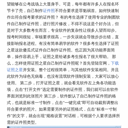
望能够在公考战场上大显身手。可是，每年都有许多人在报名环
节卡了壳，自己制作
证件照
不符合要求是罪魁祸首。如何快速制
作出符合报考要求的证件照？ 有的考生选择了使用专业的制图软
件自己制作证件照，进行照片修改，不得不说这是个好办法，但
是对于大多数考生而言，专业软件的复杂性让很多人望而却步。
报考时间很短，审核要求很高，一步失误就会导致步步出错，直
接影响报名进程。有没有简单易学的软件？很多考生选择了证照
之星这款傻瓜式证件自己制作证件照。也正因为其功能界面简
单，操作容易上手，证照之星给诸多考生报名了很大帮助。 那
么，怎样使用证照之星自己制作证件照呢？首先登陆官网，
下载
证照之星
并安装。整个过程很简单，与其他软件安装相同。并且
此软件为绿色无病毒，也没有流氓软件强制安装，大家可以放心
使用。 第二步，打开证照之星，就会看见软件左上角各功能选
项，点击“打开文件”选定需要制作的证件照，我们就可以在软件
界面浏览到此张照片 第三步，软件默认了自己制作证件照的格
式，也就是标准一寸制作，点击“一键完成”即可自动裁剪调整出
符合要求的照片。如果需要另外的证照格式，点击“标准一寸制
作”的文字，就会出现“规格设置”对话框，可根据个人要求选择所
需的证件照类型。