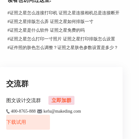
读者也访问过这里:
#
证照之星怎么连接打印机 证照之星连接相机总是连接断开
由此，证件照无法打印的问题得到圆满解决！尊敬的用户，如果
#
证照之星排版怎么弄 证照之星如何排版一寸
你也碰到证件照无法打印的问题，请记住设置证照之星的照片打
#
证照之星是什么软件 证照之星免费的吗
印方式为“送冲打印”~~
#
证照之星怎么打印一寸照片 证照之星打印排版怎么设置
#
证件照的肤色怎么调整？证照之星肤色参数设置是多少？
交流群
图文设计交流群
立即加群
400-8765-888
kefu@makeding.com
下载试用