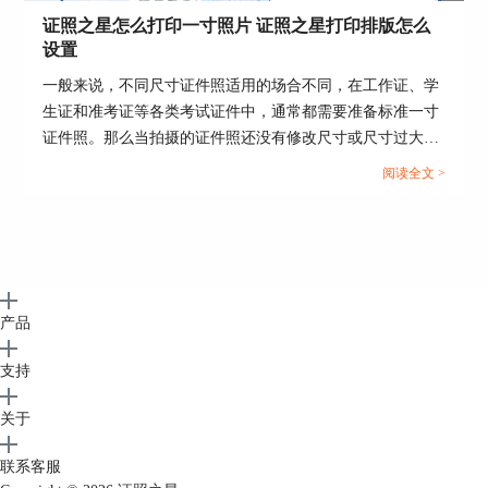
证照之星怎么打印一寸照片 证照之星打印排版怎么
设置
一般来说，不同尺寸证件照适用的场合不同，在工作证、学
生证和准考证等各类考试证件中，通常都需要准备标准一寸
证件照。那么当拍摄的证件照还没有修改尺寸或尺寸过大
时，可以使用证照之星来修改成一寸照片并进行排版打印。
阅读全文 >
这篇文章就告诉大家证照之星怎么打印一寸照片，证照之星
打印排版怎么设置。...
产品
支持
关于
联系客服