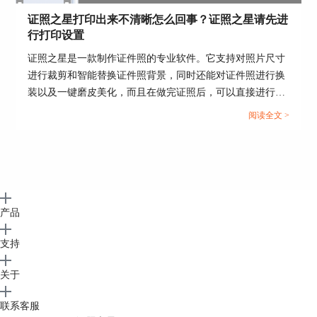
证照之星打印出来不清晰怎么回事？证照之星请先进
行打印设置
证照之星是一款制作证件照的专业软件。它支持对照片尺寸
进行裁剪和智能替换证件照背景，同时还能对证件照进行换
装以及一键磨皮美化，而且在做完证照后，可以直接进行排
版并打印。但是有人会问证照之星打印出来不清晰怎么回
阅读全文 >
事？今天的文章就来给大家解答疑问，带大家来看看如何对
证照之星进行打印设置。...
产品
支持
关于
联系客服