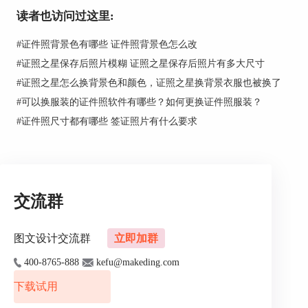
读者也访问过这里:
#
证件照背景色有哪些 证件照背景色怎么改
#
证照之星保存后照片模糊 证照之星保存后照片有多大尺寸
#
证照之星怎么换背景色和颜色，证照之星换背景衣服也被换了
#
可以换服装的证件照软件有哪些？如何更换证件照服装？
#
证件照尺寸都有哪些 签证照片有什么要求
交流群
图文设计交流群
立即加群
然后在照片脖颈部位用鼠标画一条横线，再点击服
装模板里需要替换的服装，即可自动完成服装替换
400-8765-888
kefu@makeding.com
了。点击对话框下面的微调按钮对服装进行适当的
下载试用
微调，让人像和服装融合一体，人衣合一，真是做
到了天衣无缝！