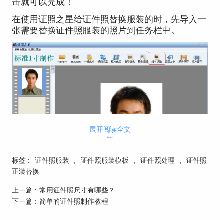
击就可以完成！
在使用证照之星给证件照替换服装的时，先导入一
张需要替换证件照服装的照片到任务栏中。
展开阅读全文
︾
标签：
证件照服装
，
证件照服装模板
，
证件照处理
，
证件照
正装替换
上一篇：
常用证件照尺寸有哪些？
在工具栏里点击“细节调整”>“证照服装替换”，就
下一篇：
简单的证件照制作教程
会出现“衣服替换”对话框。如下图：