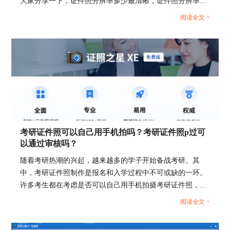
大家分享一下，证件照分辨率多少最清晰，证件照分辨率
去么？想让你的证件照片被人称赞么？现在就去下载证照之星
300dpi怎么设置。...
吧！
阅读全文 >
考研证件照可以自己用手机拍吗？考研证件照p过可
以通过审核吗？
随着考研热潮的兴起，越来越多的学子开始备战考研。其
中，考研证件照制作是报名和入学过程中不可或缺的一环。
许多考生都在考虑是否可以自己用手机拍摄考研证件照，并
担心自拍的照片是否会通过审核。本文将探讨考研证件照可
阅读全文 >
以自己用手机拍吗，考研证件照P过可以通过审核吗这两个
问题。...