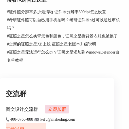
读者也访问过这里:
#
证件照分辨率多少最清晰 证件照分辨率300dpi怎么设置
#
考研证件照可以自己用手机拍吗？考研证件照p过可以通过审核
吗？
#
证照之星怎么换背景色和颜色，证照之星换背景衣服也被换了
#
全新的证照之星XE上线 证照之星老版本升级说明
#
证照之星无法运行怎么办？证照之星添加到WindowsDefender白
名单教程
交流群
是不是脸上的斑点、痘痘都消失了，看起来漂亮多了呢？ 那么用
证照之星是怎么做到的呢？ 点击“细节调整”中的“
去除皮肤斑
图文设计交流群
立即加群
点
”，在弹出的对话框中，用魔术擦点击有痘痘和斑点的部分就可
400-8765-888
kefu@makeding.com
以了。简简单单一个步骤，就让证件照大变了样。