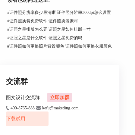
读者也访问过这里:
#
证件照分辨率多少最清晰 证件照分辨率300dpi怎么设置
#
证件照换装免费软件 证件照换装素材
#
证照之星排版怎么弄 证照之星如何排版一寸
#
证照之星是什么软件 证照之星免费的吗
#
证件照如何更换照片背景颜色 证件照如何更换衣服颜色
图2：选择规格
这样，我们就可以使用2寸证件照模板进行裁切
交流群
了，点击“照片裁剪”，然后根据需要选择自动裁剪
或者手动裁剪，这样就可以按照标准2寸对证件照
图文设计交流群
立即加群
进行裁剪啦！相关文章：
如何套用证照之星的模板
400-8765-888
kefu@makeding.com
下载试用