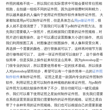
件照的规格不统一，所以我们在实际需求中可能会要经常往照相
馆跑，去拍摄一组组不同的证件照。因为这样很费时间和精力，
所以越来越多的人偏向于使用证件照制作软件来制作证件照。 大
家都知道用ps可以制作证件照，但是具体怎么
用ps做证件照
，很
多人就不是很清楚了，下面我们可以看下ps制作证件照方法。 首
先我们需要载入一张照片，然后根据我们需要的证件照规格，对
照片进行裁剪操作。这个可以通过设置图像大小进行操作。 然后
我们利用抠图工具，对图像进行抠图操作。将人像和背景分离，
再选择一个需要的颜色，进行替换就可以了。这样再对细节方面
进行修饰就可以了。 这样一张证件照就可以做好了，这个操作看
似简单，但是实际上操作起来却没这么简单。因为photoshop是一
门很专业的知识，所以需要使用者有一定的技术基础。所以很多
人对photoshop望而却步，希望可以有一个操作简单一点的
证件照
制作软件
来制作证件照。 证照之星是一款国内专业的证件照制作
软件。利用证照之星可以制作各种规格的标准证件照。与ps制作
证件照方法相比较操作简单了不少，部分功能可以一键完成操
作。我们可以看下使用证照之星如何制作证件照。 首先我们需要
在系统设置里面设置我们需要制作的证件照的规格。证照之星自
带了十余种常用的证件照规格。我们也可以根据自己的需要新建