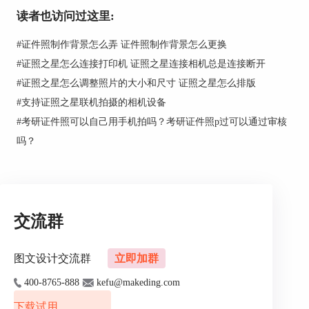
读者也访问过这里:
#
证件照制作背景怎么弄 证件照制作背景怎么更换
然后我们可以进行背景处理操作。进入背景处理界面，我们利用
#
证照之星怎么连接打印机 证照之星连接相机总是连接断开
魔术棒工具在人像和背景的粘合处进行涂抹操作，魔术棒的大小
#
证照之星怎么调整照片的大小和尺寸 证照之星怎么排版
可以通过鼠标滚轮调节。然后选择一个我们需要的背景颜色，单
#
支持证照之星联机拍摄的相机设备
击处理，就可以完成操作了。
#
考研证件照可以自己用手机拍吗？考研证件照p过可以通过审核
吗？
交流群
图文设计交流群
立即加群
400-8765-888
kefu@makeding.com
下载试用