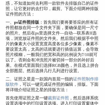
惑，不知道如何去利用一款软件去排版自己的证件
照，让它更好的去打印，裁剪。下面介绍两种排版
证件照的方法：
一、
ps证件照排版
：首先我们要将要答应的所有证
件照都放在同一个文件夹下面，要确保是同一尺寸
的照片。然后在ps里选择文件—自动—联系表II选
项，浏览放证件照的文件夹。然后我们根据手中照
片的像素大小设置宽度高度各位多少像素，像素不
要设置太高，太高的话就要进行插值运算，会导致
照片模糊，一般我们把宽和高的比例设为7/10就可
以了。否则会有冲洗照片被切掉一部分的补好后
果。在模式里面我们选择RGB颜色，并且选上拼合
全部图层。然后选择几行几列进行设置。
二、证照之星是一款国内首屈一指的
证件照制作排
版软件
，可以一键完成证件照的编辑，排版。下面
将详细介绍证照之星的排版方法：
首先使用证照之星一键
裁剪证件照
，然后选择系统
设置选项中的打印设置选项。进入打印设置窗体中