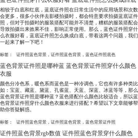
相较于白底和红底，蓝底证件照在日常生活中的应用场景和次数
会更多，很多小伙伴去影楼拍摄时，都会特意要求拍摄蓝底证件
照，但对于拍摄时的服装搭配可能并不清楚，糟糕的服装搭配会
导致拍摄出来效果不佳，影响正常使用。那么，蓝色证件照穿什
么衣服好看，蓝底证件照怎么换成白底，带着这两个问题，我们
一起来了解一下吧！
标签：
证件照蓝色背景
，
证件照蓝色背景
，
蓝色证件照底色
蓝色背景证件照是哪种蓝 蓝色背景证件照穿什么颜色
衣服
颜色分冷色系，暖色系而蓝色是一种冷调色，它也有许多种类比
如：宝蓝、藏蓝、黛蓝、孔雀蓝、天蓝、深蓝、冰蓝等等，那么
蓝色背景证件照是哪种蓝？蓝色搭配什么颜色比较适合，所以蓝
色背景证件照穿什么颜色衣服来进行搭配？希望以下文章能够帮
助你答疑解惑。
标签：
证件照蓝色背景
，
证件照蓝色背景
，
蓝色背景证件照
证件照蓝色背景rgb数值 证件照蓝色背景穿什么颜色