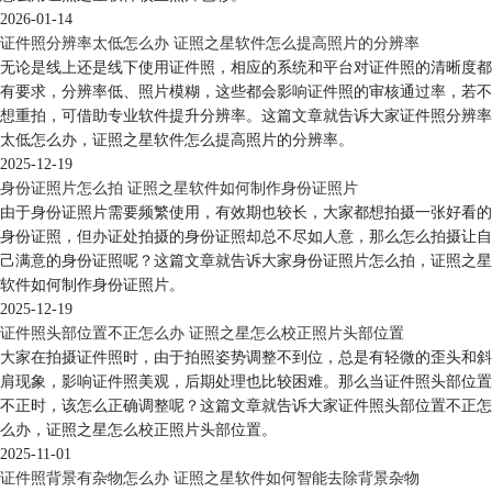
2026-01-14
证件照分辨率太低怎么办 证照之星软件怎么提高照片的分辨率
无论是线上还是线下使用证件照，相应的系统和平台对证件照的清晰度都
有要求，分辨率低、照片模糊，这些都会影响证件照的审核通过率，若不
想重拍，可借助专业软件提升分辨率。这篇文章就告诉大家证件照分辨率
太低怎么办，证照之星软件怎么提高照片的分辨率。
2025-12-19
身份证照片怎么拍 证照之星软件如何制作身份证照片
由于身份证照片需要频繁使用，有效期也较长，大家都想拍摄一张好看的
身份证照，但办证处拍摄的身份证照却总不尽如人意，那么怎么拍摄让自
己满意的身份证照呢？这篇文章就告诉大家身份证照片怎么拍，证照之星
软件如何制作身份证照片。
2025-12-19
证件照头部位置不正怎么办 证照之星怎么校正照片头部位置
大家在拍摄证件照时，由于拍照姿势调整不到位，总是有轻微的歪头和斜
肩现象，影响证件照美观，后期处理也比较困难。那么当证件照头部位置
不正时，该怎么正确调整呢？这篇文章就告诉大家证件照头部位置不正怎
么办，证照之星怎么校正照片头部位置。
2025-11-01
证件照背景有杂物怎么办 证照之星软件如何智能去除背景杂物