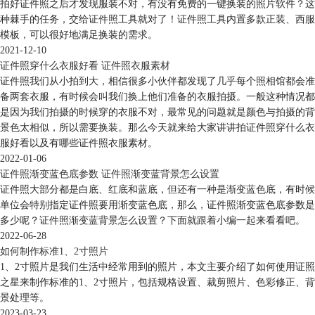
拍好证件照之后才发现服装不对，有没有免费的一键换装的照片软件？这
种棘手的任务，交给证件照工具就对了！证件照工具内置多款正装、西服
模板，可以很好地满足换装的需求。
2021-12-10
证件照穿什么衣服好看 证件照衣服素材
证件照我们从小拍到大，相信很多小伙伴都发现了几乎每个照相馆都会准
备两套衣服，有时候会叫我们换上他们准备的衣服拍摄。一般这种情况都
是因为我们拍摄的时候穿的衣服不对，最常见的问题就是颜色与拍摄的背
景色太相似，所以需要换装。那么今天就来给大家讲讲拍证件照穿什么衣
服好看以及有哪些证件照衣服素材。
2022-01-06
证件照渐变蓝色底参数 证件照渐变蓝背景怎么设置
证件照大部分都是白底、红底和蓝底，但还有一种是渐变蓝色底，有时候
单位会特别指定证件照要用渐变蓝色底，那么，证件照渐变蓝色底参数是
多少呢？证件照渐变蓝背景怎么设置？下面就跟着小编一起来看看吧。
2022-06-28
如何制作标准1、2寸照片
1、2寸照片是我们生活中经常用到的照片，本文主要介绍了如何使用证照
之星来制作标准的1、2寸照片，包括规格设置、裁剪照片、色彩修正、背
景处理等。
2023-03-23