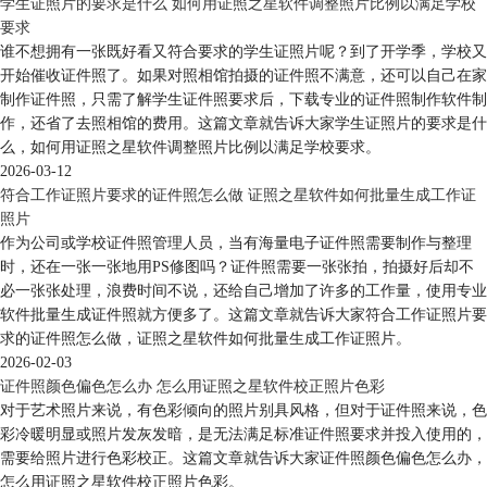
学生证照片的要求是什么 如何用证照之星软件调整照片比例以满足学校
要求
谁不想拥有一张既好看又符合要求的学生证照片呢？到了开学季，学校又
开始催收证件照了。如果对照相馆拍摄的证件照不满意，还可以自己在家
制作证件照，只需了解学生证件照要求后，下载专业的证件照制作软件制
作，还省了去照相馆的费用。这篇文章就告诉大家学生证照片的要求是什
么，如何用证照之星软件调整照片比例以满足学校要求。
2026-03-12
符合工作证照片要求的证件照怎么做 证照之星软件如何批量生成工作证
照片
作为公司或学校证件照管理人员，当有海量电子证件照需要制作与整理
时，还在一张一张地用PS修图吗？证件照需要一张张拍，拍摄好后却不
必一张张处理，浪费时间不说，还给自己增加了许多的工作量，使用专业
软件批量生成证件照就方便多了。这篇文章就告诉大家符合工作证照片要
求的证件照怎么做，证照之星软件如何批量生成工作证照片。
2026-02-03
证件照颜色偏色怎么办 怎么用证照之星软件校正照片色彩
对于艺术照片来说，有色彩倾向的照片别具风格，但对于证件照来说，色
彩冷暖明显或照片发灰发暗，是无法满足标准证件照要求并投入使用的，
需要给照片进行色彩校正。这篇文章就告诉大家证件照颜色偏色怎么办，
怎么用证照之星软件校正照片色彩。