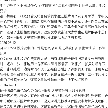
2026-04-14
学生证照片的要求是什么 如何用证照之星软件调整照片比例以满足学校
要求
谁不想拥有一张既好看又符合要求的学生证照片呢？到了开学季，学校又
开始催收证件照了。如果对照相馆拍摄的证件照不满意，还可以自己在家
制作证件照，只需了解学生证件照要求后，下载专业的证件照制作软件制
作，还省了去照相馆的费用。这篇文章就告诉大家学生证照片的要求是什
么，如何用证照之星软件调整照片比例以满足学校要求。
2026-03-12
符合工作证照片要求的证件照怎么做 证照之星软件如何批量生成工作证
照片
作为公司或学校证件照管理人员，当有海量电子证件照需要制作与整理
时，还在一张一张地用PS修图吗？证件照需要一张张拍，拍摄好后却不
必一张张处理，浪费时间不说，还给自己增加了许多的工作量，使用专业
软件批量生成证件照就方便多了。这篇文章就告诉大家符合工作证照片要
求的证件照怎么做，证照之星软件如何批量生成工作证照片。
2026-02-03
证件照颜色偏色怎么办 怎么用证照之星软件校正照片色彩
对于艺术照片来说，有色彩倾向的照片别具风格，但对于证件照来说，色
彩冷暖明显或照片发灰发暗，是无法满足标准证件照要求并投入使用的，
需要给照片进行色彩校正。这篇文章就告诉大家证件照颜色偏色怎么办，