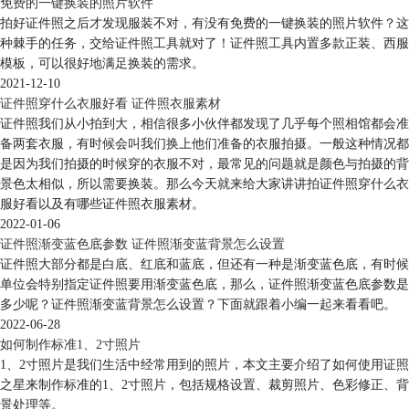
免费的一键换装的照片软件
拍好证件照之后才发现服装不对，有没有免费的一键换装的照片软件？这
种棘手的任务，交给证件照工具就对了！证件照工具内置多款正装、西服
模板，可以很好地满足换装的需求。
2021-12-10
证件照穿什么衣服好看 证件照衣服素材
证件照我们从小拍到大，相信很多小伙伴都发现了几乎每个照相馆都会准
备两套衣服，有时候会叫我们换上他们准备的衣服拍摄。一般这种情况都
是因为我们拍摄的时候穿的衣服不对，最常见的问题就是颜色与拍摄的背
景色太相似，所以需要换装。那么今天就来给大家讲讲拍证件照穿什么衣
服好看以及有哪些证件照衣服素材。
2022-01-06
证件照渐变蓝色底参数 证件照渐变蓝背景怎么设置
证件照大部分都是白底、红底和蓝底，但还有一种是渐变蓝色底，有时候
单位会特别指定证件照要用渐变蓝色底，那么，证件照渐变蓝色底参数是
多少呢？证件照渐变蓝背景怎么设置？下面就跟着小编一起来看看吧。
2022-06-28
如何制作标准1、2寸照片
1、2寸照片是我们生活中经常用到的照片，本文主要介绍了如何使用证照
之星来制作标准的1、2寸照片，包括规格设置、裁剪照片、色彩修正、背
景处理等。