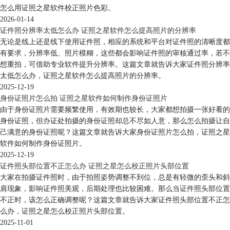
怎么用证照之星软件校正照片色彩。
2026-01-14
证件照分辨率太低怎么办 证照之星软件怎么提高照片的分辨率
无论是线上还是线下使用证件照，相应的系统和平台对证件照的清晰度都
有要求，分辨率低、照片模糊，这些都会影响证件照的审核通过率，若不
想重拍，可借助专业软件提升分辨率。这篇文章就告诉大家证件照分辨率
太低怎么办，证照之星软件怎么提高照片的分辨率。
2025-12-19
身份证照片怎么拍 证照之星软件如何制作身份证照片
由于身份证照片需要频繁使用，有效期也较长，大家都想拍摄一张好看的
身份证照，但办证处拍摄的身份证照却总不尽如人意，那么怎么拍摄让自
己满意的身份证照呢？这篇文章就告诉大家身份证照片怎么拍，证照之星
软件如何制作身份证照片。
2025-12-19
证件照头部位置不正怎么办 证照之星怎么校正照片头部位置
大家在拍摄证件照时，由于拍照姿势调整不到位，总是有轻微的歪头和斜
肩现象，影响证件照美观，后期处理也比较困难。那么当证件照头部位置
不正时，该怎么正确调整呢？这篇文章就告诉大家证件照头部位置不正怎
么办，证照之星怎么校正照片头部位置。
2025-11-01