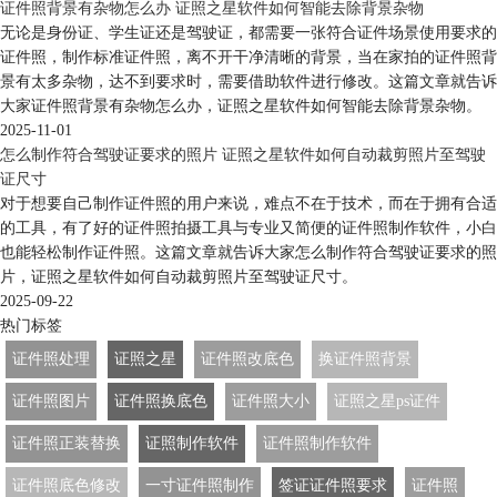
证件照背景有杂物怎么办 证照之星软件如何智能去除背景杂物
无论是身份证、学生证还是驾驶证，都需要一张符合证件场景使用要求的
证件照，制作标准证件照，离不开干净清晰的背景，当在家拍的证件照背
景有太多杂物，达不到要求时，需要借助软件进行修改。这篇文章就告诉
大家证件照背景有杂物怎么办，证照之星软件如何智能去除背景杂物。
2025-11-01
怎么制作符合驾驶证要求的照片 证照之星软件如何自动裁剪照片至驾驶
证尺寸
对于想要自己制作证件照的用户来说，难点不在于技术，而在于拥有合适
的工具，有了好的证件照拍摄工具与专业又简便的证件照制作软件，小白
也能轻松制作证件照。这篇文章就告诉大家怎么制作符合驾驶证要求的照
片，证照之星软件如何自动裁剪照片至驾驶证尺寸。
2025-09-22
热门标签
证件照处理
证照之星
证件照改底色
换证件照背景
证件照图片
证件照换底色
证件照大小
证照之星ps证件
证件照正装替换
证照制作软件
证件照制作软件
证件照底色修改
一寸证件照制作
签证证件照要求
证件照