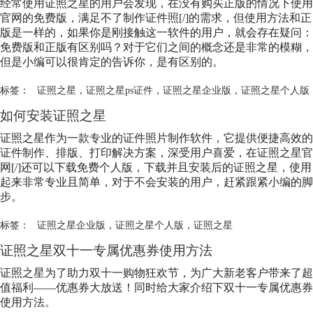
经常使用证照之星的用户会发现，在没有购买正版的情况下使用
官网的免费版，满足不了制作证件照[/]的需求，但使用方法和正
版是一样的，如果你是刚接触这一软件的用户，就会存在疑问：
免费版和正版有区别吗？对于它们之间的概念还是非常的模糊，
但是小编可以很肯定的告诉你，是有区别的。
标签：
证照之星
，
证照之星ps证件
，
证照之星企业版
，
证照之星个人版
如何安装证照之星
证照之星作为一款专业的证件照片制作软件，它提供便捷高效的
证件制作、排版、打印解决方案，深受用户喜爱，在证照之星官
网[/]还可以下载免费个人版，下载并且安装后的证照之星，使用
起来非常专业且简单，对于不会安装的用户，赶紧跟紧小编的脚
步。
标签：
证照之星企业版
，
证照之星个人版
，
证照之星
证照之星双十一专属优惠券使用方法
证照之星为了助力双十一购物狂欢节，为广大新老客户带来了超
值福利——优惠券大放送！同时给大家介绍下双十一专属优惠券
使用方法。