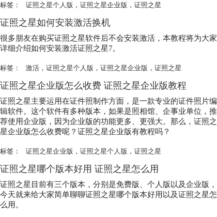
标签：
证照之星个人版
，
证照之星企业版
，
证照之星
证照之星如何安装激活换机
很多朋友在购买证照之星软件后不会安装激活，本教程将为大家
详细介绍如何安装激活证照之星7。
标签：
激活
，
证照之星个人版
，
证照之星企业版
，
证照之星
证照之星企业版
怎么收费
证照之星企业版
教程
证照之星主要运用在证件照制作方面，是一款专业的证件照片编
辑软件。这个软件有多种版本，如果是照相馆、企事业单位，推
荐使用企业版，因为企业版的功能更多、更强大。那么，
证照之
星企业版
怎么收费呢？
证照之星企业版
有教程吗？
标签：
证照之星企业版
，
证照之星个人版
，
证照之星
证照之星哪个版本好用 证照之星怎么用
证照之星目前有三个版本，分别是免费版、个人版以及企业版，
今天就来给大家简单聊聊证照之星哪个版本好用以及证照之星怎
么用。