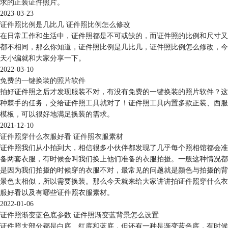
求的正装证件照片。
2023-03-23
证件照比例是几比几 证件照比例怎么修改
在日常工作和生活中，证件照都是不可或缺的，而证件照的比例和尺寸又
都不相同，那么你知道，证件照比例是几比几，证件照比例怎么修改，今
天小编就和大家分享一下。
2022-03-10
免费的一键换装的照片软件
拍好证件照之后才发现服装不对，有没有免费的一键换装的照片软件？这
种棘手的任务，交给证件照工具就对了！证件照工具内置多款正装、西服
模板，可以很好地满足换装的需求。
2021-12-10
证件照穿什么衣服好看 证件照衣服素材
证件照我们从小拍到大，相信很多小伙伴都发现了几乎每个照相馆都会准
备两套衣服，有时候会叫我们换上他们准备的衣服拍摄。一般这种情况都
是因为我们拍摄的时候穿的衣服不对，最常见的问题就是颜色与拍摄的背
景色太相似，所以需要换装。那么今天就来给大家讲讲拍证件照穿什么衣
服好看以及有哪些证件照衣服素材。
2022-01-06
证件照渐变蓝色底参数 证件照渐变蓝背景怎么设置
证件照大部分都是白底、红底和蓝底，但还有一种是渐变蓝色底，有时候