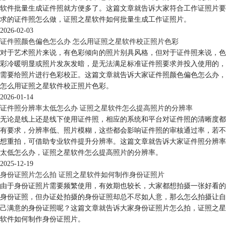
软件批量生成证件照就方便多了。这篇文章就告诉大家符合工作证照片要
求的证件照怎么做，证照之星软件如何批量生成工作证照片。
2026-02-03
证件照颜色偏色怎么办 怎么用证照之星软件校正照片色彩
对于艺术照片来说，有色彩倾向的照片别具风格，但对于证件照来说，色
彩冷暖明显或照片发灰发暗，是无法满足标准证件照要求并投入使用的，
需要给照片进行色彩校正。这篇文章就告诉大家证件照颜色偏色怎么办，
怎么用证照之星软件校正照片色彩。
2026-01-14
证件照分辨率太低怎么办 证照之星软件怎么提高照片的分辨率
无论是线上还是线下使用证件照，相应的系统和平台对证件照的清晰度都
有要求，分辨率低、照片模糊，这些都会影响证件照的审核通过率，若不
想重拍，可借助专业软件提升分辨率。这篇文章就告诉大家证件照分辨率
太低怎么办，证照之星软件怎么提高照片的分辨率。
2025-12-19
身份证照片怎么拍 证照之星软件如何制作身份证照片
由于身份证照片需要频繁使用，有效期也较长，大家都想拍摄一张好看的
身份证照，但办证处拍摄的身份证照却总不尽如人意，那么怎么拍摄让自
己满意的身份证照呢？这篇文章就告诉大家身份证照片怎么拍，证照之星
软件如何制作身份证照片。