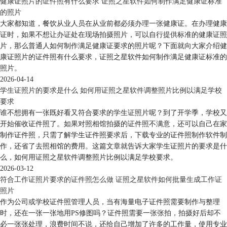
健康证照片的证件照有什么要求 证照之星软件如何制作满足健康证标准
的照片
大家都知道，餐饮从业人员在从业前都必须办理一张健康证。在办理健康
证时，如果不想让办证处在现场拍摄照片，可以自行提供标准的健康证照
片，那么普通人如何制作满足健康证要求的照片呢？下面就向大家介绍健
康证照片的证件照有什么要求，证照之星软件如何制作满足健康证标准的
照片。
2026-04-14
学生证照片的要求是什么 如何用证照之星软件调整照片比例以满足学校
要求
谁不想拥有一张既好看又符合要求的学生证照片呢？到了开学季，学校又
开始催收证件照了。如果对照相馆拍摄的证件照不满意，还可以自己在家
制作证件照，只需了解学生证件照要求后，下载专业的证件照制作软件制
作，还省了去照相馆的费用。这篇文章就告诉大家学生证照片的要求是什
么，如何用证照之星软件调整照片比例以满足学校要求。
2026-03-12
符合工作证照片要求的证件照怎么做 证照之星软件如何批量生成工作证
照片
作为公司或学校证件照管理人员，当有海量电子证件照需要制作与整理
时，还在一张一张地用PS修图吗？证件照需要一张张拍，拍摄好后却不
必一张张处理，浪费时间不说，还给自己增加了许多的工作量，使用专业