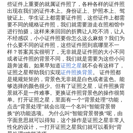
些证件上重要的就属证件照了，各种各样的证件照
出现在我们的证件本上。身份证上、护照本上、驾
驶证上、学生证上都需要证件照，这些证件上都需
要不同的规格证件照，我们就需要游走在照相馆中
进行拍摄，这样来来回回的折腾让人吃不消，让人
不经感叹，小小证件照要你怎么这么麻烦？我们为
什么要不同的证件照，这些证件照到底哪里不一
样？答案其实很明了，无非就是证件照的大小不同
或者证件照的背景不同，我们就是需要为这些小问
题奔波着。如果早知道
证照之星
就不会有这样了，
证照之星帮助我们实现
证件照换背景
。 证件照都
是规规矩矩的，背景色无非就是白色或者蓝色。能
够选择的颜色很少。但有了证照之星，证件照换背
景就不是一件难事。更换证件照背景色的操作很简
单。打开证照之星，里面有一个“背景处理”功能，
点击“背景处理”就会出现一个名叫“智能背景替
换”的功能选项。 为什么叫“智能背景替换”呢，由
字面意思就可以得知，这个操作是证照之星非常人
性化的设计，一打开证照之星我们就可以看到“背