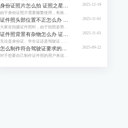
2025-12-19
身份证照片怎么拍 证照之星软件如何制作身份证照片
由于身份证照片需要频繁使用，有效期也较长，大家都想拍摄一张好看的身份证照，但办证处拍摄的身份证照却总不尽如人意，那么怎么拍摄让自己满意的身份证照呢？这篇文章就告诉大家身份证照片怎么拍，证照之星软件如何制作身份证照片。
2025-11-01
证件照头部位置不正怎么办 证照之星怎么校正照片头部位置
大家在拍摄证件照时，由于拍照姿势调整不到位，总是有轻微的歪头和斜肩现象，影响证件照美观，后期处理也比较困难。那么当证件照头部位置不正时，该怎么正确调整呢？这篇文章就告诉大家证件照头部位置不正怎么办，证照之星怎么校正照片头部位置。
2025-11-01
证件照背景有杂物怎么办 证照之星软件如何智能去除背景杂物
无论是身份证、学生证还是驾驶证，都需要一张符合证件场景使用要求的证件照，制作标准证件照，离不开干净清晰的背景，当在家拍的证件照背景有太多杂物，达不到要求时，需要借助软件进行修改。这篇文章就告诉大家证件照背景有杂物怎么办，证照之星软件如何智能去除背景杂物。
2025-09-22
怎么制作符合驾驶证要求的照片 证照之星软件如何自动裁剪照片至驾驶证尺寸
对于想要自己制作证件照的用户来说，难点不在于技术，而在于拥有合适的工具，有了好的证件照拍摄工具与专业又简便的证件照制作软件，小白也能轻松制作证件照。这篇文章就告诉大家怎么制作符合驾驶证要求的照片，证照之星软件如何自动裁剪照片至驾驶证尺寸。