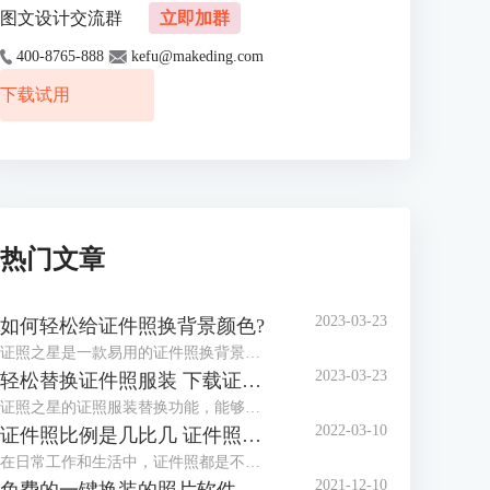
图文设计交流群
立即加群
400-8765-888
kefu@makeding.com
下载试用
热门文章
2023-03-23
如何轻松给证件照换背景颜色?
证照之星是一款易用的证件照换背景软件，协助你方便快捷处理证件照片。 “一键裁剪”，“自动纠正倾斜”，“轻松换背景”等功能让你在几秒钟内完成证件照的处理编辑。
2023-03-23
轻松替换证件照服装 下载证件照服装模板
证照之星的证照服装替换功能，能够将普通便装照片替换成符合证件照要求的正装证件照片。
2022-03-10
证件照比例是几比几 证件照比例怎么修改
在日常工作和生活中，证件照都是不可或缺的，而证件照的比例和尺寸又都不相同，那么你知道，证件照比例是几比几，证件照比例怎么修改，今天小编就和大家分享一下。
2021-12-10