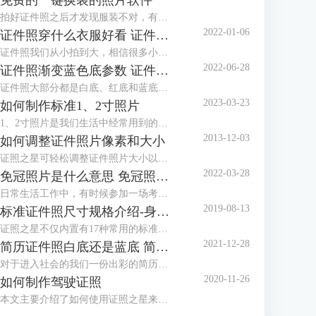
免费的一键换装的照片软件
拍好证件照之后才发现服装不对，有没有免费的一键换装的照片软件？这种棘手的任务，交给证件照工具就对了！证件照工具内置多款正装、西服模板，可以很好地满足换装的需求。
2022-01-06
证件照穿什么衣服好看 证件照衣服素材
证件照我们从小拍到大，相信很多小伙伴都发现了几乎每个照相馆都会准备两套衣服，有时候会叫我们换上他们准备的衣服拍摄。一般这种情况都是因为我们拍摄的时候穿的衣服不对，最常见的问题就是颜色与拍摄的背景色太相似，所以需要换装。那么今天就来给大家讲讲拍证件照穿什么衣服好看以及有哪些证件照衣服素材。
2022-06-28
证件照渐变蓝色底参数 证件照渐变蓝背景怎么设置
证件照大部分都是白底、红底和蓝底，但还有一种是渐变蓝色底，有时候单位会特别指定证件照要用渐变蓝色底，那么，证件照渐变蓝色底参数是多少呢？证件照渐变蓝背景怎么设置？下面就跟着小编一起来看看吧。
2023-03-23
如何制作标准1、2寸照片
1、2寸照片是我们生活中经常用到的照片，本文主要介绍了如何使用证照之星来制作标准的1、2寸照片，包括规格设置、裁剪照片、色彩修正、背景处理等。
2013-12-03
如何调整证件照片像素和大小
证照之星可轻松调整证件照片大小以及证件照片的像素，让照片制作调整简单就能够完成。
2022-03-28
免冠照片是什么意思 免冠照片是什么底
日常生活工作中，有时候参加一场考试或者办理一个证件都需要本人的免冠照片，那么，免冠照片是什么意思，免冠照片是什么底，这些你知道吗？今天小编就和大家分享一下。
2019-08-13
标准证件照尺寸规格介绍-身份证，护照，美国签证
证照之星不仅内置有17种常用的标准证件照规格模板，还可以自定义设置任意标准证件照尺寸规格，能够支持所有的标准证件照尺寸规格的制作处理。
2021-12-28
简历证件照白底还是蓝底 简历证件照尺寸一般多大
对于进入社会的我们一份出彩的简历是我们找一份满意的工作的前提，在简历中除了让HR关注的个人履历介绍外，就属简历证件照更能体现一个人的精神面貌，那么，我们在制作简历时，简历证件照是放白底还是蓝底呢？简历证件照尺寸一般多大呢？
2020-11-26
如何制作驾驶证照
本文主要介绍了如何使用证照之星来制作驾驶证照片，详细介绍了从照片导入、照片修改到最后打印出标准驾驶证照的步骤。