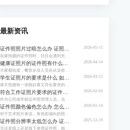
最新资讯
2026-05-15
证件照照片过暗怎么办 证照之星软件如何调整照片亮度
在家拍摄的证件照时，往往会遇到光线不足、光线不均匀等情况，拍摄出的证件照照片会偏暗，面部也不够清晰，甚至出现黑脸照，这类照片是不能作为证件照投入使用的。这个时候该怎么调整照片，让证件照画面更明亮通透呢？这篇文章就告诉大家证件照照片过暗怎么办，证照之星软件如何调整照片亮度。
2026-04-14
健康证照片的证件照有什么要求 证照之星软件如何制作满足健康证标准的照片
大家都知道，餐饮从业人员在从业前都必须办理一张健康证。在办理健康证时，如果不想让办证处在现场拍摄照片，可以自行提供标准的健康证照片，那么普通人如何制作满足健康证要求的照片呢？下面就向大家介绍健康证照片的证件照有什么要求，证照之星软件如何制作满足健康证标准的照片。
2026-03-12
学生证照片的要求是什么 如何用证照之星软件调整照片比例以满足学校要求
谁不想拥有一张既好看又符合要求的学生证照片呢？到了开学季，学校又开始催收证件照了。如果对照相馆拍摄的证件照不满意，还可以自己在家制作证件照，只需了解学生证件照要求后，下载专业的证件照制作软件制作，还省了去照相馆的费用。这篇文章就告诉大家学生证照片的要求是什么，如何用证照之星软件调整照片比例以满足学校要求。
2026-02-03
符合工作证照片要求的证件照怎么做 证照之星软件如何批量生成工作证照片
作为公司或学校证件照管理人员，当有海量电子证件照需要制作与整理时，还在一张一张地用PS修图吗？证件照需要一张张拍，拍摄好后却不必一张张处理，浪费时间不说，还给自己增加了许多的工作量，使用专业软件批量生成证件照就方便多了。这篇文章就告诉大家符合工作证照片要求的证件照怎么做，证照之星软件如何批量生成工作证照片。
2026-01-14
证件照颜色偏色怎么办 怎么用证照之星软件校正照片色彩
对于艺术照片来说，有色彩倾向的照片别具风格，但对于证件照来说，色彩冷暖明显或照片发灰发暗，是无法满足标准证件照要求并投入使用的，需要给照片进行色彩校正。这篇文章就告诉大家证件照颜色偏色怎么办，怎么用证照之星软件校正照片色彩。
2025-12-19
证件照分辨率太低怎么办 证照之星软件怎么提高照片的分辨率
无论是线上还是线下使用证件照，相应的系统和平台对证件照的清晰度都有要求，分辨率低、照片模糊，这些都会影响证件照的审核通过率，若不想重拍，可借助专业软件提升分辨率。这篇文章就告诉大家证件照分辨率太低怎么办，证照之星软件怎么提高照片的分辨率。