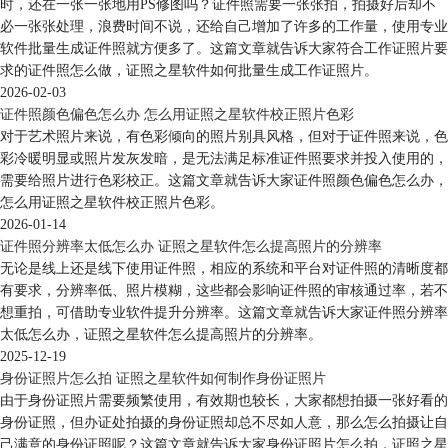
时，还在一张一张地用PS修图吗？证件照需要一张张拍，拍摄好后却不
必一张张处理，浪费时间不说，还给自己增加了许多的工作量，使用专业
软件批量生成证件照就方便多了。这篇文章就告诉大家符合工作证照片要
求的证件照怎么做，证照之星软件如何批量生成工作证照片。
2026-02-03
证件照颜色偏色怎么办 怎么用证照之星软件校正照片色彩
对于艺术照片来说，有色彩倾向的照片别具风格，但对于证件照来说，色
彩冷暖明显或照片发灰发暗，是无法满足标准证件照要求并投入使用的，
需要给照片进行色彩校正。这篇文章就告诉大家证件照颜色偏色怎么办，
怎么用证照之星软件校正照片色彩。
2026-01-14
证件照分辨率太低怎么办 证照之星软件怎么提高照片的分辨率
无论是线上还是线下使用证件照，相应的系统和平台对证件照的清晰度都
有要求，分辨率低、照片模糊，这些都会影响证件照的审核通过率，若不
想重拍，可借助专业软件提升分辨率。这篇文章就告诉大家证件照分辨率
太低怎么办，证照之星软件怎么提高照片的分辨率。
2025-12-19
身份证照片怎么拍 证照之星软件如何制作身份证照片
由于身份证照片需要频繁使用，有效期也较长，大家都想拍摄一张好看的
身份证照，但办证处拍摄的身份证照却总不尽如人意，那么怎么拍摄让自
己满意的身份证照呢？这篇文章就告诉大家身份证照片怎么拍，证照之星