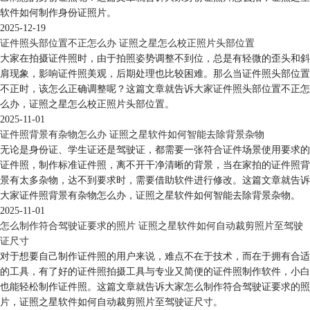
软件如何制作身份证照片。
2025-12-19
证件照头部位置不正怎么办 证照之星怎么校正照片头部位置
大家在拍摄证件照时，由于拍照姿势调整不到位，总是有轻微的歪头和斜
肩现象，影响证件照美观，后期处理也比较困难。那么当证件照头部位置
不正时，该怎么正确调整呢？这篇文章就告诉大家证件照头部位置不正怎
么办，证照之星怎么校正照片头部位置。
2025-11-01
证件照背景有杂物怎么办 证照之星软件如何智能去除背景杂物
无论是身份证、学生证还是驾驶证，都需要一张符合证件场景使用要求的
证件照，制作标准证件照，离不开干净清晰的背景，当在家拍的证件照背
景有太多杂物，达不到要求时，需要借助软件进行修改。这篇文章就告诉
大家证件照背景有杂物怎么办，证照之星软件如何智能去除背景杂物。
2025-11-01
怎么制作符合驾驶证要求的照片 证照之星软件如何自动裁剪照片至驾驶
证尺寸
对于想要自己制作证件照的用户来说，难点不在于技术，而在于拥有合适
的工具，有了好的证件照拍摄工具与专业又简便的证件照制作软件，小白
也能轻松制作证件照。这篇文章就告诉大家怎么制作符合驾驶证要求的照
片，证照之星软件如何自动裁剪照片至驾驶证尺寸。