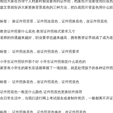
相信大家在办理个人档案时都需要用到证件照，档案照片需要使用白底色
篇文章就告诉大家更换背景底色的三种方法，把白底照片变蓝色用什么软
标签：
换证件照背景
，
证件照改底色
，
证件照换底色
，
改证件照底色
教资证件照要什么底色 教资证件照格式要求几寸
老师的待遇越来越好，职业要求也越来越高，拥有教资证早就成了成为老
标签：
证件照改底色
，
改证件照底色
，
证件照要求
小学生证件照软件那个好 小学生证件照都是什么底色的
家里有小学生的家长应该都掌握了一项技能，就是处理孩子的各种证件照
标签：
证件照换底色
，
改证件照底色
，
证件照底色
证件照底色一般是什么颜色 证件照底色更换软件推荐
在日常生活中，当我们进行网上考试报名或者制作简历，一般都离不开证
标签：
证件照换底色
，
证件照底色修改
，
改证件照底色