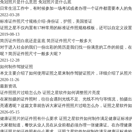
免冠照片是什么意思 免冠照片是什么底
日常生活工作中，有时候参加一场考试或者办理一个证件都需要本人的免
2022-03-28
标准证件照尺寸规格介绍-身份证，护照，美国签证
证照之星不仅内置有17种常用的标准证件照规格模板，还可以自定义设
2019-08-13
简历证件照白底还是蓝底 简历证件照尺寸一般多大
对于进入社会的我们一份出彩的简历是我们找一份满意的工作的前提，在
呢？简历证件照尺寸一般多大呢？
2021-12-28
如何制作驾驶证照
本文主要介绍了如何使用证照之星来制作驾驶证照片，详细介绍了从照片
2020-11-26
最新资讯
证件照照片过暗怎么办 证照之星软件如何调整照片亮度
在家拍摄的证件照时，往往会遇到光线不足、光线不均匀等情况，拍摄出
亮通透呢？这篇文章就告诉大家证件照照片过暗怎么办，证照之星软件如
2026-05-15
健康证照片的证件照有什么要求 证照之星软件如何制作满足健康证标准
大家都知道，餐饮从业人员在从业前都必须办理一张健康证。在办理健康
康证照片的证件照有什么要求，证照之星软件如何制作满足健康证标准的