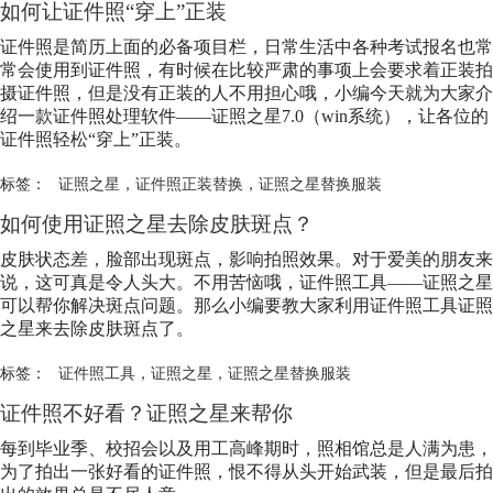
如何让证件照“穿上”正装
证件照是简历上面的必备项目栏，日常生活中各种考试报名也常
常会使用到证件照，有时候在比较严肃的事项上会要求着正装拍
摄证件照，但是没有正装的人不用担心哦，小编今天就为大家介
绍一款证件照处理软件——证照之星7.0（win系统），让各位的
证件照轻松“穿上”正装。
标签：
证照之星
，
证件照正装替换
，
证照之星替换服装
如何使用证照之星去除皮肤斑点？
皮肤状态差，脸部出现斑点，影响拍照效果。对于爱美的朋友来
说，这可真是令人头大。不用苦恼哦，证件照工具——证照之星
可以帮你解决斑点问题。那么小编要教大家利用证件照工具证照
之星来去除皮肤斑点了。
标签：
证件照工具
，
证照之星
，
证照之星替换服装
证件照不好看？证照之星来帮你
每到毕业季、校招会以及用工高峰期时，照相馆总是人满为患，
为了拍出一张好看的证件照，恨不得从头开始武装，但是最后拍