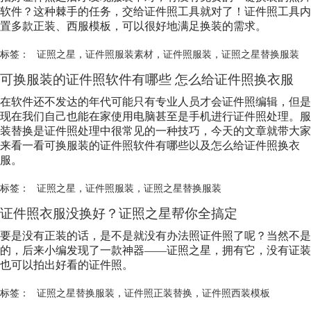
软件？这种棘手的任务，交给证件照工具就对了！证件照工具内
置多款正装、西服模板，可以很好地满足换装的需求。
标签：
证照之星
，
证件照服装素材
，
证件照服装
，
证照之星替换服装
可换服装的证件照软件有哪些 怎么给证件照换衣服
在软件还不发达的年代可能只有专业人员才会证件照编辑，但是
现在我们自己也能在家使用电脑甚至是手机进行证件照处理。服
装替换是证件照处理中很常见的一种技巧，今天的文章就带大家
来看一看可换服装的证件照软件有哪些以及怎么给证件照换衣
服。
标签：
证照之星
，
证件照服装
，
证照之星替换服装
证件照衣服没换好？证照之星帮你全搞定
要是没有正装的话，是不是就没有办法照证件照了呢？当然不是
的，后来小编发现了一款神器——证照之星，拥有它，没有证装
也可以拍出好看的证件照。
标签：
证照之星替换服装
，
证件照正装替换
，
证件照西装模板