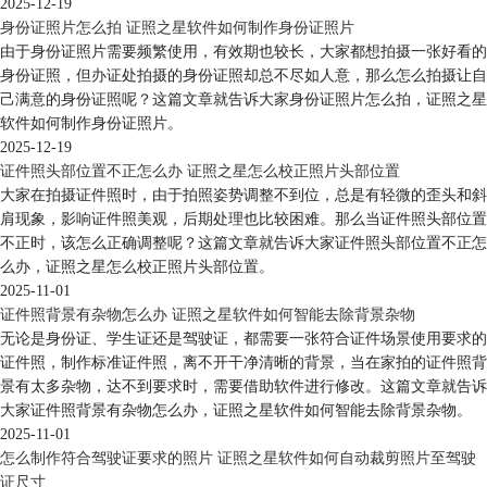
2025-12-19
身份证照片怎么拍 证照之星软件如何制作身份证照片
由于身份证照片需要频繁使用，有效期也较长，大家都想拍摄一张好看的
身份证照，但办证处拍摄的身份证照却总不尽如人意，那么怎么拍摄让自
己满意的身份证照呢？这篇文章就告诉大家身份证照片怎么拍，证照之星
软件如何制作身份证照片。
2025-12-19
证件照头部位置不正怎么办 证照之星怎么校正照片头部位置
大家在拍摄证件照时，由于拍照姿势调整不到位，总是有轻微的歪头和斜
肩现象，影响证件照美观，后期处理也比较困难。那么当证件照头部位置
不正时，该怎么正确调整呢？这篇文章就告诉大家证件照头部位置不正怎
么办，证照之星怎么校正照片头部位置。
2025-11-01
证件照背景有杂物怎么办 证照之星软件如何智能去除背景杂物
无论是身份证、学生证还是驾驶证，都需要一张符合证件场景使用要求的
证件照，制作标准证件照，离不开干净清晰的背景，当在家拍的证件照背
景有太多杂物，达不到要求时，需要借助软件进行修改。这篇文章就告诉
大家证件照背景有杂物怎么办，证照之星软件如何智能去除背景杂物。
2025-11-01
怎么制作符合驾驶证要求的照片 证照之星软件如何自动裁剪照片至驾驶
证尺寸