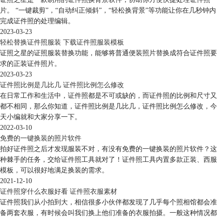
片。 “一键裁剪”，“自动纠正倾斜”，“轻松换背景”等功能让你在几秒钟内
完成证件照的处理编辑。
2023-03-23
轻松替换证件照服装 下载证件照服装模板
证照之星的证照服装替换功能，能够将普通便装照片替换成符合证件照要
求的正装证件照片。
2023-03-23
证件照比例是几比几 证件照比例怎么修改
在日常工作和生活中，证件照都是不可或缺的，而证件照的比例和尺寸又
都不相同，那么你知道，证件照比例是几比几，证件照比例怎么修改，今
天小编就和大家分享一下。
2022-03-10
免费的一键换装的照片软件
拍好证件照之后才发现服装不对，有没有免费的一键换装的照片软件？这
种棘手的任务，交给证件照工具就对了！证件照工具内置多款正装、西服
模板，可以很好地满足换装的需求。
2021-12-10
证件照穿什么衣服好看 证件照衣服素材
证件照我们从小拍到大，相信很多小伙伴都发现了几乎每个照相馆都会准
备两套衣服，有时候会叫我们换上他们准备的衣服拍摄。一般这种情况都