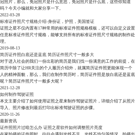
冠照片，那么，免冠照片是什么意思，免冠照片是什么底，这些你知道
吗？今天小编就和大家分享一下。
2022-03-28
标准证件照尺寸规格介绍-身份证，护照，美国签证
证照之星不仅内置有17种常用的标准证件照规格模板，还可以自定义设置
任意标准证件照尺寸规格，能够支持所有的标准证件照尺寸规格的制作处
理。
2019-08-13
简历证件照白底还是蓝底 简历证件照尺寸一般多大
对于进入社会的我们一份出彩的简历是我们找一份满意的工作的前提，在
简历中除了让HR关注的个人履历介绍外，就属简历证件照更能体现一个
人的精神面貌，那么，我们在制作简历时，简历证件照是放白底还是蓝底
呢？简历证件照尺寸一般多大呢？
2021-12-28
如何制作驾驶证照
本文主要介绍了如何使用证照之星来制作驾驶证照片，详细介绍了从照片
导入、照片修改到最后打印出标准驾驶证照的步骤。
2020-11-26
最新资讯
证件照照片过暗怎么办 证照之星软件如何调整照片亮度
在家拍摄的证件照时，往往会遇到光线不足、光线不均匀等情况，拍摄出