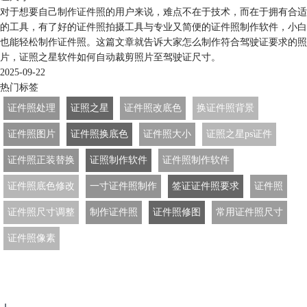
对于想要自己制作证件照的用户来说，难点不在于技术，而在于拥有合适
的工具，有了好的证件照拍摄工具与专业又简便的证件照制作软件，小白
也能轻松制作证件照。这篇文章就告诉大家怎么制作符合驾驶证要求的照
片，证照之星软件如何自动裁剪照片至驾驶证尺寸。
2025-09-22
热门标签
证件照处理
证照之星
证件照改底色
换证件照背景
证件照图片
证件照换底色
证件照大小
证照之星ps证件
证件照正装替换
证照制作软件
证件照制作软件
证件照底色修改
一寸证件照制作
签证证件照要求
证件照
证件照尺寸调整
制作证件照
证件照修图
常用证件照尺寸
证件照像素