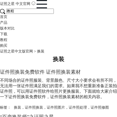
证照之星
中文官网
首页
产品
版本对比
下载
教程
购买
证照之星中文版官网
>
换装
换装
证件照
换装
免费软件 证件照
换装
素材
不同场合的证件照服装、背景颜色、尺寸大小要求会有所不同，
无法用一张证件照满足我们的需求。如果我不想重新准备正装拍
证件照，可以用证件照软件给照片更换服装。下面就给大家介绍
一下证件照
换装
免费软件，证件照
换装
素材的相关内容。
标签：
换装
，
证件照换装
，
证件照图片
，
证件照处理
，
证件照修图
“百变
换装
师”之证照之星