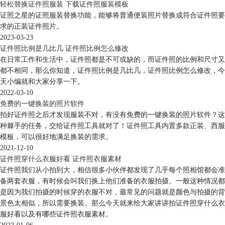
轻松替换证件照服装 下载证件照服装模板
证照之星的证照服装替换功能，能够将普通便装照片替换成符合证件照要
求的正装证件照片。
2023-03-23
证件照比例是几比几 证件照比例怎么修改
在日常工作和生活中，证件照都是不可或缺的，而证件照的比例和尺寸又
都不相同，那么你知道，证件照比例是几比几，证件照比例怎么修改，今
天小编就和大家分享一下。
2022-03-10
免费的一键换装的照片软件
拍好证件照之后才发现服装不对，有没有免费的一键换装的照片软件？这
种棘手的任务，交给证件照工具就对了！证件照工具内置多款正装、西服
模板，可以很好地满足换装的需求。
2021-12-10
证件照穿什么衣服好看 证件照衣服素材
证件照我们从小拍到大，相信很多小伙伴都发现了几乎每个照相馆都会准
备两套衣服，有时候会叫我们换上他们准备的衣服拍摄。一般这种情况都
是因为我们拍摄的时候穿的衣服不对，最常见的问题就是颜色与拍摄的背
景色太相似，所以需要换装。那么今天就来给大家讲讲拍证件照穿什么衣
服好看以及有哪些证件照衣服素材。