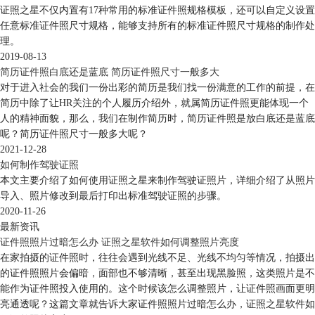
证照之星不仅内置有17种常用的标准证件照规格模板，还可以自定义设置
任意标准证件照尺寸规格，能够支持所有的标准证件照尺寸规格的制作处
理。
2019-08-13
简历证件照白底还是蓝底 简历证件照尺寸一般多大
对于进入社会的我们一份出彩的简历是我们找一份满意的工作的前提，在
简历中除了让HR关注的个人履历介绍外，就属简历证件照更能体现一个
人的精神面貌，那么，我们在制作简历时，简历证件照是放白底还是蓝底
呢？简历证件照尺寸一般多大呢？
2021-12-28
如何制作驾驶证照
本文主要介绍了如何使用证照之星来制作驾驶证照片，详细介绍了从照片
导入、照片修改到最后打印出标准驾驶证照的步骤。
2020-11-26
最新资讯
证件照照片过暗怎么办 证照之星软件如何调整照片亮度
在家拍摄的证件照时，往往会遇到光线不足、光线不均匀等情况，拍摄出
的证件照照片会偏暗，面部也不够清晰，甚至出现黑脸照，这类照片是不
能作为证件照投入使用的。这个时候该怎么调整照片，让证件照画面更明
亮通透呢？这篇文章就告诉大家证件照照片过暗怎么办，证照之星软件如