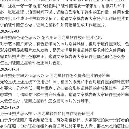
时，还在一张一张地用PS修图吗？证件照需要一张张拍，拍摄好后却不
必一张张处理，浪费时间不说，还给自己增加了许多的工作量，使用专业
软件批量生成证件照就方便多了。这篇文章就告诉大家符合工作证照片要
求的证件照怎么做，证照之星软件如何批量生成工作证照片。
2026-02-03
证件照颜色偏色怎么办 怎么用证照之星软件校正照片色彩
对于艺术照片来说，有色彩倾向的照片别具风格，但对于证件照来说，色
彩冷暖明显或照片发灰发暗，是无法满足标准证件照要求并投入使用的，
需要给照片进行色彩校正。这篇文章就告诉大家证件照颜色偏色怎么办，
怎么用证照之星软件校正照片色彩。
2026-01-14
证件照分辨率太低怎么办 证照之星软件怎么提高照片的分辨率
无论是线上还是线下使用证件照，相应的系统和平台对证件照的清晰度都
有要求，分辨率低、照片模糊，这些都会影响证件照的审核通过率，若不
想重拍，可借助专业软件提升分辨率。这篇文章就告诉大家证件照分辨率
太低怎么办，证照之星软件怎么提高照片的分辨率。
2025-12-19
身份证照片怎么拍 证照之星软件如何制作身份证照片
由于身份证照片需要频繁使用，有效期也较长，大家都想拍摄一张好看的
身份证照，但办证处拍摄的身份证照却总不尽如人意，那么怎么拍摄让自